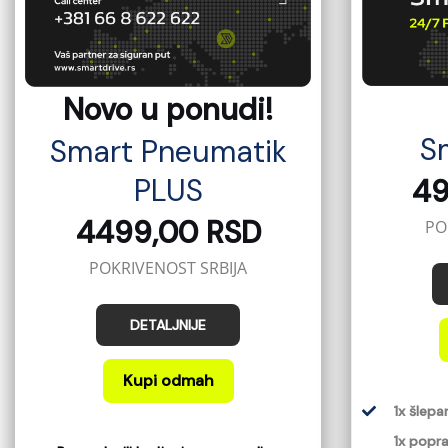
Novo u ponudi!
Sm
Smart Pneumatik
PLUS
49
4499,00 RSD
PO
POKRIVENOST SRBIJA
DETALJNIJE
Kupi odmah
1x šlep
1x popra