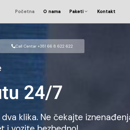
Početna
O nama
Paketi
Kontakt
Call Centar +381 66 8 622 622
e
tu 24/7
dva klika. Ne čekajte iznenađenj
t i vozite bezbedno!​