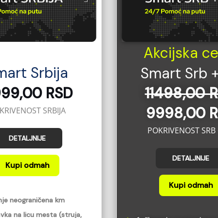
Akcijska ce
art Srbija
Smart Srb 
99,00 RSD
11498,00 
9998,00 
KRIVENOST SRBIJA
POKRIVENOST SRB 
DETALJNIJE
DETALJNIJE
Kupi odmah
Kupi odmah
anje neograničena km
vka na licu mesta (struja,