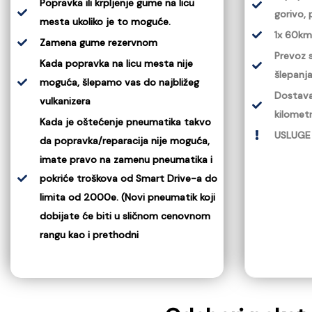
Popravka ili krpljenje gume na licu
gorivo,
mesta ukoliko je to moguće.
1x 60km
Zamena gume rezervnom
Prevoz 
Kada popravka na licu mesta nije
šlepanj
moguća, šlepamo vas do najbližeg
Dostava
vulkanizera
kilometr
Kada je oštećenje pneumatika takvo
USLUGE 
da popravka/reparacija nije moguća,
imate pravo na zamenu pneumatika i
pokriće troškova od Smart Drive-a do
limita od 2000e. (Novi pneumatik koji
dobijate će biti u sličnom cenovnom
rangu kao i prethodni