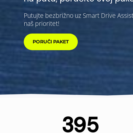
Putujte bezbrižno uz Smart Drive Assi
naš prioritet!
PORUČI PAKET
395