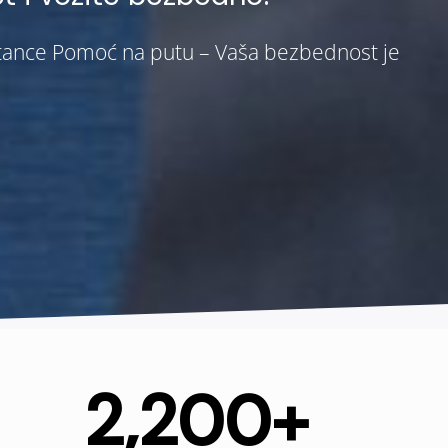
stance Pomoć na putu – Vaša bezbednost je
2,200
+