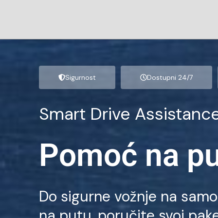
Skip
to
content
Sigurnost
Dostupni 24/7
Smart Drive Assistanc
Pomoć na pu
Do sigurne vožnje na samo 
na putu, poručite svoj pake