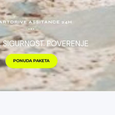
ARTDRIVE ASSITANCE 24H
. SIGURNOST. POVERENJE
PONUDA PAKETA