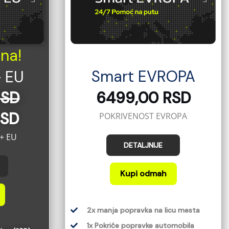
na!
Smart EVROPA
+ EU
RSD
6499,00 RSD
RSD
POKRIVENOST EVROPA
+ EU
DETALJNIJE
Kupi odmah
2x manja popravka na licu mesta
1x Pokriće popravke automobila