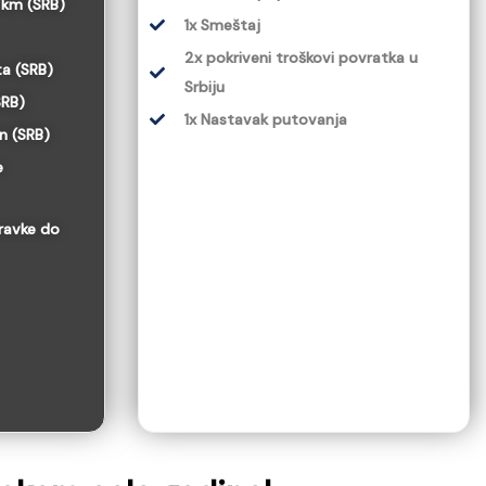
 km (SRB)
1x Smeštaj
2x pokriveni troškovi povratka u
a (SRB)
Srbiju
SRB)
1x Nastavak putovanja
n (SRB)
e
pravke do