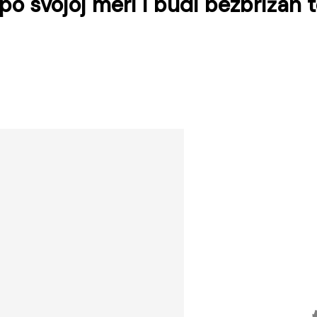
po svojoj meri i
budi bezbrižan 