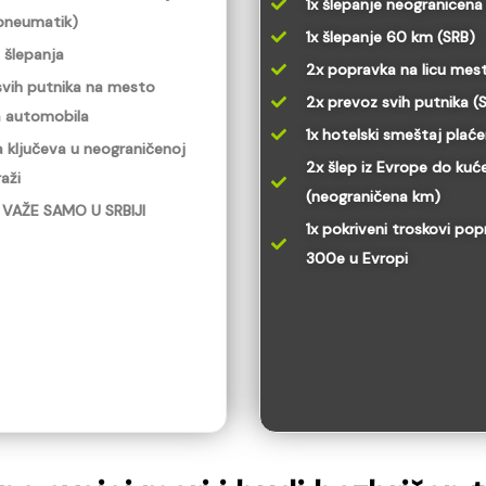
1x šlepanje neogranicena
 pneumatik)
1x šlepanje 60 km (SRB)
 šlepanja
2x popravka na licu mest
svih putnika na mesto
2x prevoz svih putnika (
a automobila
1x hotelski smeštaj plaće
 ključeva u neograničenoj
2x šlep iz Evrope do kuć
aži
(neograničena km)
VAŽE SAMO U SRBIJI
1x pokriveni troskovi po
300e u Evropi